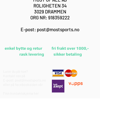
ROLIGHETEN 34
3029 DRAMMEN
ORG NR:
918359222
E-post:
post@mostsports.no
enkel bytte og retur fri frakt over 1000,-
rask levering sikker betaling
Lurer du på noe?
Kontakt oss på
E-post:
post@mostsports.no
eller på
facebooksiden
vår
Finn kontaktskjema
her