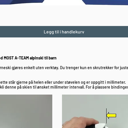
Hurtigvisning
Legg til i handlekurv
d MOST A-TEAM alpinski til barn
arneski gjøres enkelt uten verktøy. Du trenger kun en skrutrekker for ju
ette står gjerne på helen eller under støvelen og er oppgitt i millimeter.
i denne på skien til ønsket millimeter intervall. For å plassere binding