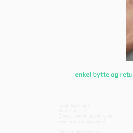
enkel bytte og r
Lurer du på noe?
Kontakt oss på
E-post:
post@mostsports.no
eller på
facebooksiden
vår
Finn kontaktskjema
her