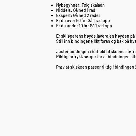
Nybegynner: Følg skalaen
Middels: Gå ned 1 rad
Ekspert: Gå ned 2 rader
Er du over 50 år: Gå 1 rad opp
Er du under 10 år: Gå 1 rad opp
Er skiløperens høyde lavere en høyden på 
Still inn bindingene likt foran og bak på hv
Juster bindingen i forhold til skoens størrel
Riktig fortrykk sørger for at bindningen sit
Prøv at skiskoen passer riktig i bindingen 