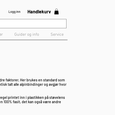
Handlekurv
Logg inn
ør
Guider og info
Service
andre faktorer. Her brukes en standard som
isk talt alle alpinbindinger og avgjør hvor
gel printet inn i plastikken på støvelens
 en 100% fasit, det kan også være andre