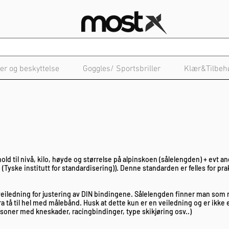
er og beskyttelse
Goggles/ Sportsbriller
Klær&Tilbeh
old til nivå, kilo, høyde og størrelse på alpinskoen (sålelengden) + evt 
Tyske institutt for standardisering)). Denne standarden er felles for prakt
veiledning for justering av DIN bindingene. Sålelengden finner man som re
a tå til hel med målebånd. Husk at dette kun er en veiledning og er ikke
ersoner med kneskader, racingbindinger, type skikjøring osv..)