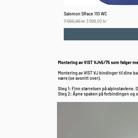
Salomon SRace 110 WC
Vanlig pris
Salgspris
7 000,00 kr
3 699,00 kr
Montering av VIST VJ45/75 som følger me
Montering av VIST VJ bindinger til dine b
være (se avsnitt over).
Steg 1: Finn størrelsen på alpinstøvlene. D
Steg 2: Åpne spaken på forbindingen og skl