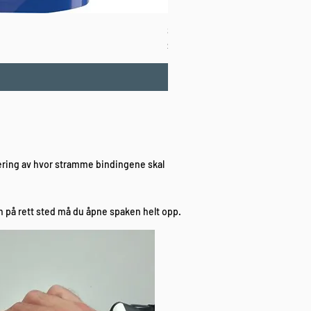
Salomon SRace 110 WC
Vanlig pris
Salgspris
7 000,00 kr
3 500,00 kr
stering av hvor stramme bindingene skal
en på rett sted må du åpne spaken helt opp.