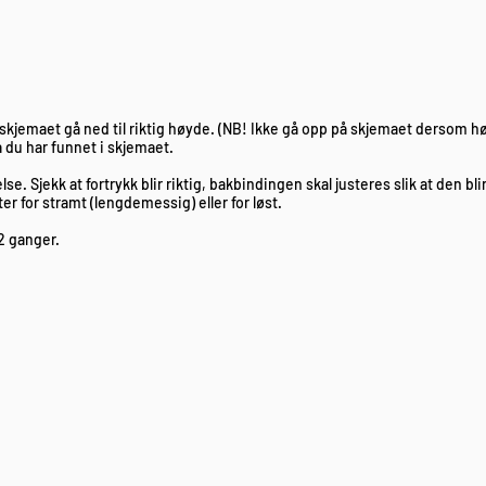
skjemaet gå ned til riktig høyde. (NB! Ikke gå opp på skjemaet dersom h
a du har funnet i skjemaet.
se. Sjekk at fortrykk blir riktig, bakbindingen skal justeres slik at den bli
ter for stramt (lengdemessig) eller for løst.
2 ganger.