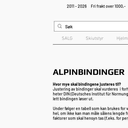
2011 - 2026
Fri frakt over 1000,-
SALG
Skiutstyr
Hjelm
ALPINBINDINGER
Hvor mye skal bindingene justeres til?
Justering av bindinger skal vurderes i forh
heter DIN (Deutsches Institut für Normung (
lett bindingen løser ut.
Under følger en tabell som kan brukes for 
hel, om ikke kan man måle sålens lengde fr
faktorer som skal hensyn tas (f.eks. for p