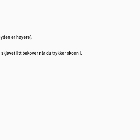
øyden er høyere).
r skjøvet litt bakover når du trykker skoen i.