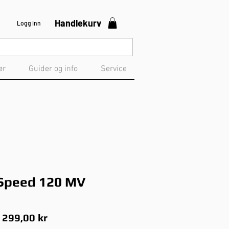
Handlekurv
Logg inn
ør
Guider og info
Service
 Speed 120 MV
anlig
Salgspris
 299,00 kr