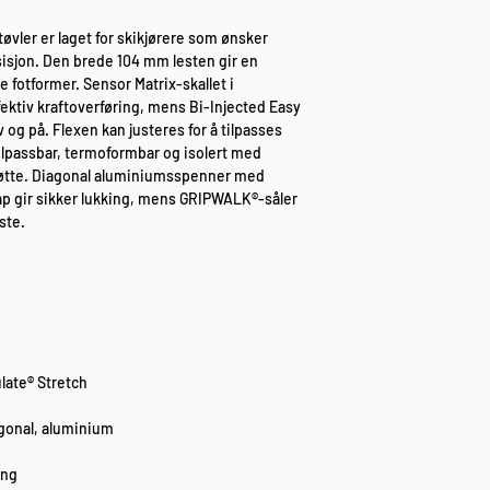
vler er laget for skikjørere som ønsker
sisjon. Den brede 104 mm lesten gir en
 fotformer. Sensor Matrix-skallet i
fektiv kraftoverføring, mens Bi-Injected Easy
v og på. Flexen kan justeres for å tilpasses
t tilpassbar, termoformbar og isolert med
støtte. Diagonal aluminiumsspenner med
p gir sikker lukking, mens GRIPWALK®-såler
ste.
late® Stretch
agonal, aluminium
ing