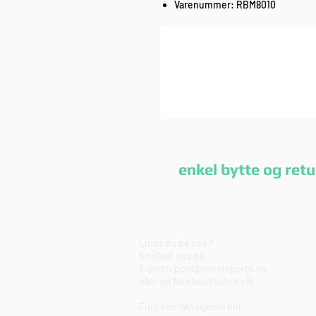
Varenummer: RBM8010
enkel bytte og r
Lurer du på noe?
Kontakt oss på
E-post:
post@mostsports.no
eller på
facebooksiden
vår
Finn kontaktskjema
her