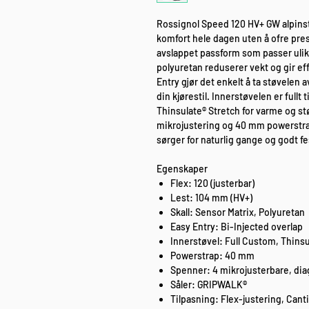
Rossignol Speed 120 HV+ GW alpinstø
komfort hele dagen uten å ofre pre
avslappet passform som passer ulike
polyuretan reduserer vekt og gir ef
Entry gjør det enkelt å ta støvelen a
din kjørestil. Innerstøvelen er full
Thinsulate® Stretch for varme og 
mikrojustering og 40 mm powerstra
sørger for naturlig gange og godt fe
Egenskaper
Flex: 120 (justerbar)
Lest: 104 mm (HV+)
Skall: Sensor Matrix, Polyuretan
Easy Entry: Bi-Injected overlap
Innerstøvel: Full Custom, Thinsu
Powerstrap: 40 mm
Spenner: 4 mikrojusterbare, di
Såler: GRIPWALK®
Tilpasning: Flex-justering, Cant