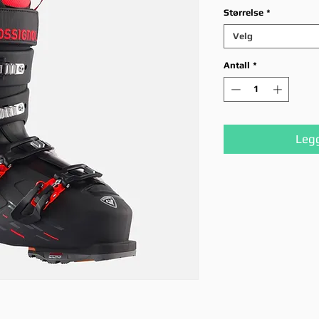
pr
Størrelse
*
Velg
Antall
*
Legg