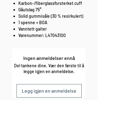
Karbon-/fiberglassforsterket cuff
Gåutslag 75°
Solid gummisåle (30 % resirkulert)
1 spenne + BOA
Vanntett gaiter
Varenummer: L47043100
Ingen anmeldelser ennå
Del tankene dine. Vær den første til å
legge igjen en anmeldelse.
Legg igjen en anmeldelse
enkel bytte og retur fri frakt over 1000,-
rask levering sikker betaling
Lurer du på noe?
Kontakt oss på