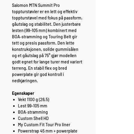
Salomon MTN Summit Pro
toppturstøvler er en lett og effektiv
toppturstøvel med fokus på passform,
gåutslag og stabilitet. Den justerbare
lesten (99–105 mm) kombinert med
BOA‑stramming og Touring Belt gir
tett og presis passform. Den lette
konstruksjonen, solide gummisålen
og et gåutslag på 75° gjør modellen
godt egnet for lange turer med variert
terreng. En stabil flex og bred
powerplate gir god kontroll i
nedkjøringen.
Egenskaper
Vekt 1100 g (26,5)
Lest 99–105 mm
BOA‑stramming
Custom Shell HD
My Custom Fit Tour Pro liner
Powerstrap 45 mm + powerplate