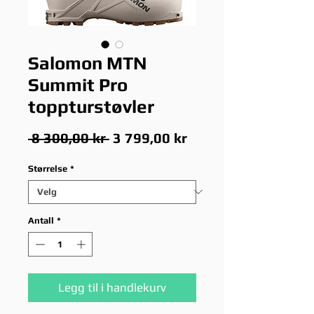
Salomon MTN
Summit Pro
toppturstøvler
Vanlig
Salgspris
 8 300,00 kr 
3 799,00 kr
pris
Størrelse
*
Antall
*
Legg til i handlekurv