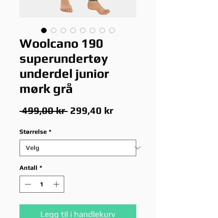
Woolcano 190
superundertøy
underdel junior
mørk grå
Vanlig
Salgspris
 499,00 kr 
299,40 kr
pris
Størrelse
*
Antall
*
Legg til i handlekurv