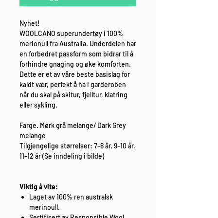
Nyhet!
WOOLCANO superundertøy i 100%
merionull fra Australia. Underdelen har
en forbedret passform som bidrar til å
forhindre gnaging og øke komforten.
Dette er et av våre beste basislag for
kaldt vær, perfekt å ha i garderoben
når du skal på skitur, fjelltur, klatring
eller sykling.
Farge. Mørk grå melange/ Dark Grey
melange
Tilgjengelige størrelser: 7-8 år, 9-10 år,
11-12 år (Se inndeling i bilde)
Viktig å vite:
Laget av 100% ren australsk
merinoull.
Sertifisert av Responsible Wool