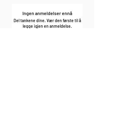
Ingen anmeldelser ennå
Del tankene dine. Vær den første til å
legge igjen en anmeldelse.
Legg igjen en anmeldelse
enkel bytte og retur fri frakt over 1000,-
rask levering sikker betaling
Lurer du på noe?
Kontakt oss på
E-post:
post@mostsports.no
eller på
facebooksiden
vår
Finn kontaktskjema
her