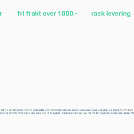
etur fri frakt over 1000,- rask leverin
yr et bredt spekter av vintersportsutstyr. Vi har barneski, langrennstaver, alpinstaver, goggles og alpinbriller til barn
kker og langrennstrømper. Våre alpinski er håndlagde i europa, bindinger leveres fra det italienske bindingsprodusent
Personvern
Cookies