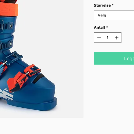
pr
Størrelse
*
Velg
Antall
*
Legg