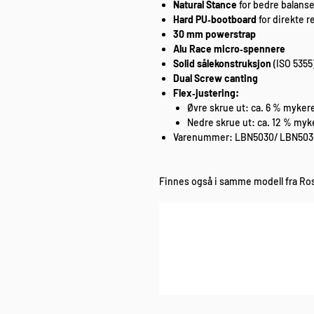
Natural Stance
for bedre balanse
Hard PU‑bootboard
for direkte 
30 mm powerstrap
Alu Race micro‑spennere
Solid sålekonstruksjon
(ISO 5355
Dual Screw canting
Flex‑justering:
Øvre skrue ut: ca. 6 % myker
Nedre skrue ut: ca. 12 % myk
Varenummer: LBN5030/ LBN50
Finnes også i samme modell fra Ro