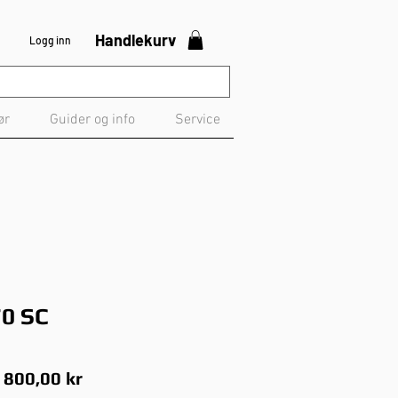
Handlekurv
Logg inn
ør
Guider og info
Service
70 SC
anlig
Salgspris
 800,00 kr