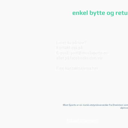
enkel bytte og r
Lurer du på noe?
Kontakt oss på
E-post:
post@mostsports.no
eller på
facebooksiden
vår
Finn kontaktskjema
her
Most Sports er en norsk utstyrsleverandør fra Drammen som tilb
alpinso
Tilbake til toppen