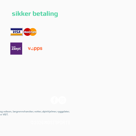
g sikker betaling
 og voksen, langrennshansker, votter, alpinhjelmer, ryggplater,
en VIST.
©2026 MOSTSPORTS