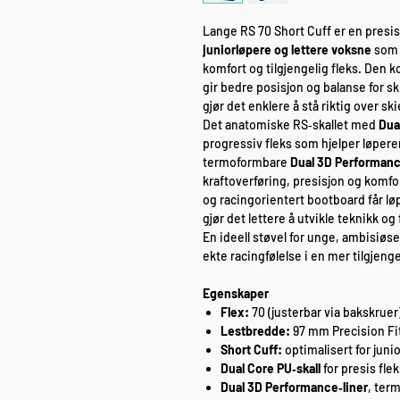
Lange RS 70 Short Cuff er en presis 
juniorløpere og lettere voksne
som t
komfort og tilgjengelig fleks. Den k
gir bedre posisjon og balanse for sk
gjør det enklere å stå riktig over 
Det anatomiske RS‑skallet med
Dua
progressiv fleks som hjelper løpere
termoformbare
Dual 3D Performanc
kraftoverføring, presisjon og komfo
og racingorientert bootboard får lø
gjør det lettere å utvikle teknikk og 
En ideell støvel for unge, ambisiøs
ekte racingfølelse i en mer tilgjenge
Egenskaper
Flex:
70 (justerbar via bakskruer
Lestbredde:
97 mm Precision Fi
Short Cuff:
optimalisert for juni
Dual Core PU‑skall
for presis fle
Dual 3D Performance‑liner
, ter