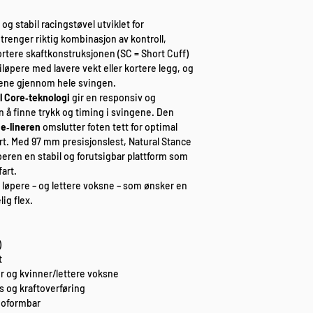
og stabil racingstøvel utviklet for
renger riktig kombinasjon av kontroll,
ortere skaftkonstruksjonen (SC = Short Cuff)
iløpere med lavere vekt eller kortere legg, og
skiene gjennom hele svingen.
l Core‑teknologi
gir en responsiv og
n å finne trykk og timing i svingene. Den
e‑lineren
omslutter foten tett for optimal
rt. Med 97 mm presisjonslest, Natural Stance
peren en stabil og forutsigbar plattform som
fart.
e løpere – og lettere voksne – som ønsker en
lig flex.
)
t
or og kvinner/lettere voksne
ks og kraftoverføring
moformbar