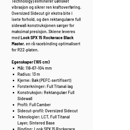
Technology) eliminerer uønsket
vibrasjon og sikrer ren kraftoverføring.
Oversized Sidecut gir ekstra bite i
isete forhold, og den rektangulære full
sidewall‑konstruksjonen sørger for
maksimal presisjon. Skiene leveres
med
Look SPX 15 Rockerace Black
Master
, en rå racebinding optimalisert
for R22‑platen.
Egenskaper (165 cm)
Mål: 118–67–104 mm
Radius: 13 m
Kjerne: Bøk (PEFC‑sertifisert)
Forsterkninger: Full Titanal‑lag
Konstruksjon: Rektangulær Full
Sidewall
Profil: Full Camber
Sidecut-profil: Oversized Sidecut
Teknologier: LCT, Full Titanal
Layer, Sintered Base
Binding: Look SPX 15 Rockerace