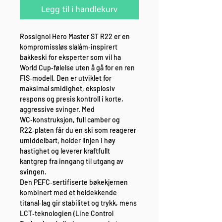
Legg til i handlekurv
Rossignol Hero Master ST R22 er en
kompromissløs slalåm‑inspirert
bakkeski for eksperter som vil ha
World Cup‑følelse uten å gå for en ren
FIS‑modell. Den er utviklet for
maksimal smidighet, eksplosiv
respons og presis kontroll i korte,
aggressive svinger. Med
WC‑konstruksjon, full camber og
R22‑platen får du en ski som reagerer
umiddelbart, holder linjen i høy
hastighet og leverer kraftfullt
kantgrep fra inngang til utgang av
svingen.
Den PEFC‑sertifiserte bøkekjernen
kombinert med et heldekkende
titanal‑lag gir stabilitet og trykk, mens
LCT‑teknologien (Line Control