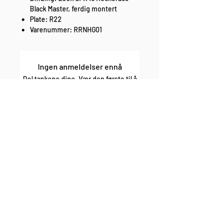
Black Master, ferdig montert
Plate: R22
Varenummer: RRNHG01
Ingen anmeldelser ennå
Del tankene dine. Vær den første til å
legge igjen en anmeldelse.
Legg igjen en anmeldelse
enkel bytte og retur fri frakt over 1000,-
rask levering sikker betaling
Lurer du på noe?
Kontakt oss på
E-post:
post@mostsports.no
eller på
facebooksiden
vår
Finn kontaktskjema
her