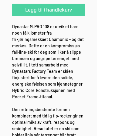
Legg til i handlekurv
Dynastar M‑PRO 108 er utviklet bare
noen få kilometer fra
frikjøringsmekkaet Chamonix – og det
merkes. Dette er en kompromissløs
fall‑line‑ski for deg som liker å slippe
bremsen og angripe terrenget med
selvtillit. I tett samarbeid med
Dynastars Factory Team er skien
finjustert for å levere den solide,
energiske følelsen som kjennetegner
Hybrid Core‑konstruksjonen med
Rocket Frame‑titanal.
Den retningsbestemte formen
kombinert med tidlig tip‑rocker gir en
optimal miks av kraft, respons og
smidighet. Resultatet er en ski som
holder linja når terrenget blir bratt,