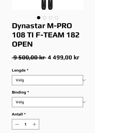
Dynastar M-PRO
108 TI F-TEAM 182
OPEN
Vanlig
Salgspris
 9 500,00 kr 
4 499,00 kr
pris
Lengde
*
Binding
*
Antall
*