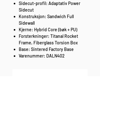
Sidecut-profil: Adaptativ Power
Sidecut
Konstruksjon: Sandwich Full
Sidewall
Kjerne: Hybrid Core (bøk + PU)
Forsterkninger: Titanal Rocket
Frame, Fiberglass Torsion Box
Base: Sintered Factory Base
Varenummer: DALN402
Ingen anmeldelser ennå
Del tankene dine. Vær den første til å
legge igjen en anmeldelse.
Legg igjen en anmeldelse
enkel bytte og retur fri frakt over 1000,-
rask levering sikker betaling