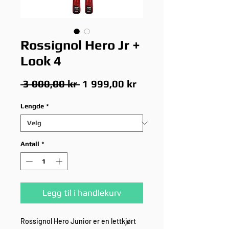
Rossignol Hero Jr +
Look 4
Vanlig
Salgspris
 3 000,00 kr 
1 999,00 kr
pris
Lengde
*
Antall
*
Legg til i handlekurv
Rossignol Hero Junior er en lettkjørt