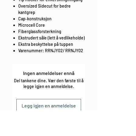
Oversized Sidecut for bedre
kantgrep
Cap‑konstruksjon
Microcell Core
Fiberglassforsterkning
Ekstrudert såle (lett å vedlikeholde)
Ekstra beskyttelse på tuppen
Varenummer: RRNJY02/ RRNJY02
Ingen anmeldelser ennå
Del tankene dine. Vær den første til å
legge igjen en anmeldelse.
Legg igjen en anmeldelse
enkel bytte og retur fri frakt over 1000,-
rask levering sikker betaling