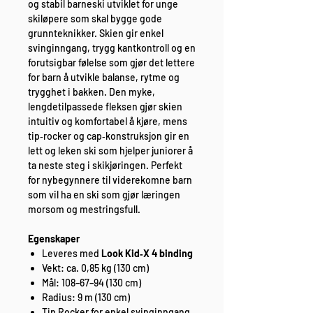
og stabil barneski utviklet for unge
skiløpere som skal bygge gode
grunnteknikker. Skien gir enkel
svinginngang, trygg kantkontroll og en
forutsigbar følelse som gjør det lettere
for barn å utvikle balanse, rytme og
trygghet i bakken. Den myke,
lengdetilpassede fleksen gjør skien
intuitiv og komfortabel å kjøre, mens
tip‑rocker og cap‑konstruksjon gir en
lett og leken ski som hjelper juniorer å
ta neste steg i skikjøringen. Perfekt
for nybegynnere til viderekomne barn
som vil ha en ski som gjør læringen
morsom og mestringsfull.
Egenskaper
Leveres med
Look Kid‑X 4 binding
Vekt: ca. 0,85 kg (130 cm)
Mål: 108–67–94 (130 cm)
Radius: 9 m (130 cm)
Tip Rocker for enkel svinginngang