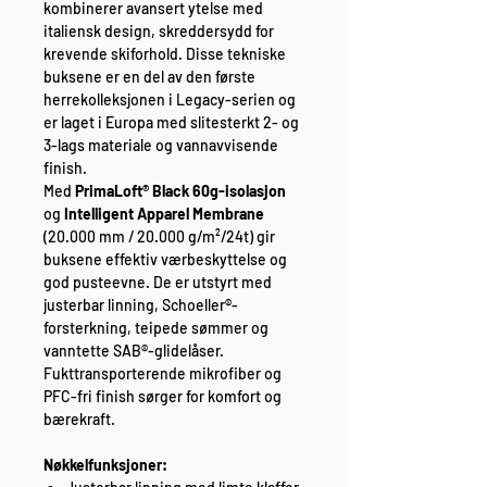
kombinerer avansert ytelse med
italiensk design, skreddersydd for
krevende skiforhold. Disse tekniske
buksene er en del av den første
herrekolleksjonen i Legacy-serien og
er laget i Europa med slitesterkt 2- og
3-lags materiale og vannavvisende
finish.
Med
PrimaLoft® Black 60g-isolasjon
og
Intelligent Apparel Membrane
(20.000 mm / 20.000 g/m²/24t) gir
buksene effektiv værbeskyttelse og
god pusteevne. De er utstyrt med
justerbar linning, Schoeller®-
forsterkning, teipede sømmer og
vanntette SAB®-glidelåser.
Fukttransporterende mikrofiber og
PFC-fri finish sørger for komfort og
bærekraft.
Nøkkelfunksjoner: