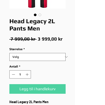
Head Legacy 2L
Pants Men
Vanlig
Salgspris
 7 999,00 kr 
3 999,00 kr
pris
Størrelse
*
Antall
*
Legg til i handlekurv
Head Legacy 2L Pants Men