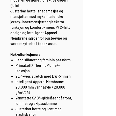
modellen designet for aktive dager i
fjellet.
Justerbar hette, snøgamasjer og
mansjetter med myke, italienske
jersey-innermansjetter gir ekstra
funksjon og komfort – mens PFC-fritt
design og Intelligent Apparel
Membrane sørger for pusteevne og
værbeskyttelse i toppklasse.
Nøkkelfunksjoner:
Lang silhuett og feminin passform
PrimaLoft® ThermoPlume®-
isolasjon
2L 4-veis stretch med DWR-finish
Intelligent Apparel Membrane:
20.000 mm vannsøyle / 20.000
g/m²/24t
Vanntette SAB®-glidelåser på front,
lommer og skipasslomme
Justerbar hette og kant med
elastisk snor