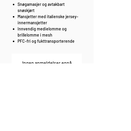
Snøgamasjer og avtakbart
snøskjørt
Mansjetter med italienske jersey-
innermansjetter
Innvendig medielomme og
brillelomme i mesh
PFC-fri og fukttransporterende
Ingen anmeldelser ennå
Del tankene dine. Vær den første til å
legge igjen en anmeldelse.
Legg igjen en anmeldelse
enkel bytte og retur fri frakt over 1000,-
rask levering sikker betaling