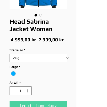
Head Sabrina
Jacket Woman
Vanlig
Salgspris
 4 999,00 kr 
2 999,00 kr
pris
Størrelse
*
Farge
*
Antall
*
Legg til i handlekurv