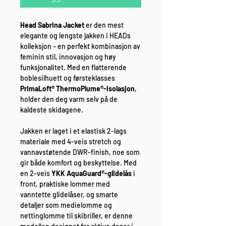
Head Sabrina Jacket
er den mest
elegante og lengste jakken i HEADs
kolleksjon – en perfekt kombinasjon av
feminin stil, innovasjon og høy
funksjonalitet. Med en flatterende
boblesilhuett og førsteklasses
PrimaLoft® ThermoPlume®-isolasjon
,
holder den deg varm selv på de
kaldeste skidagene.
Jakken er laget i et elastisk 2-lags
materiale med 4-veis stretch og
vannavstøtende DWR-finish, noe som
gir både komfort og beskyttelse. Med
en 2-veis
YKK AquaGuard®-glidelås
i
front, praktiske lommer med
vanntette glidelåser, og smarte
detaljer som medielomme og
nettinglomme til skibriller, er denne