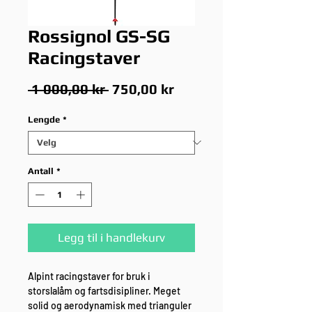
Rossignol GS-SG
Racingstaver
Vanlig
Salgspris
 1 000,00 kr 
750,00 kr
pris
Lengde
*
Antall
*
Legg til i handlekurv
Alpint racingstaver for bruk i
storslalåm og fartsdisipliner. Meget
solid og aerodynamisk med trianguler