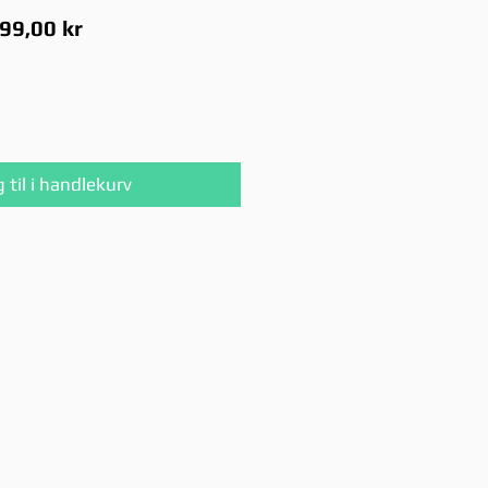
anlig
Salgspris
99,00 kr
is
 til i handlekurv