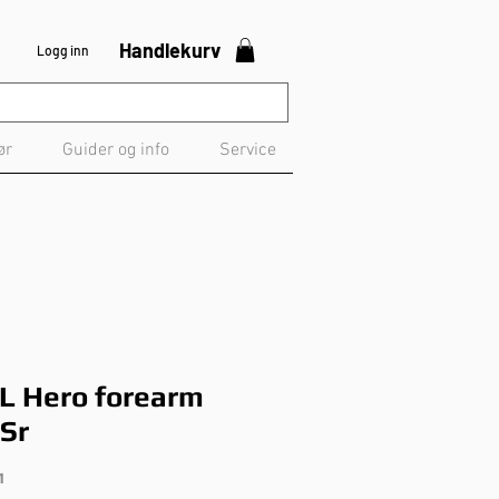
Handlekurv
Logg inn
ør
Guider og info
Service
 Hero forearm
 Sr
1