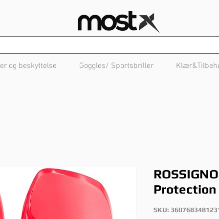
er og beskyttelse
Goggles/ Sportsbriller
Klær&Tilbeh
ROSSIGNOL
Protection
SKU: 360768348123