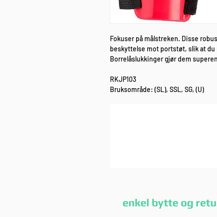
Fokuser på målstreken. Disse robus
beskyttelse mot portstøt, slik at du 
Borrelåslukkinger gjør dem superenk
RKJP103
Bruksområde: (SL), SSL, SG, (U)
enkel bytte og r