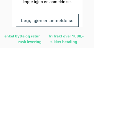
legge igjen en anmeldelse.
Legg igjen en anmeldelse
enkel bytte og retur fri frakt over 1000,-
rask levering sikker betaling
Lurer du på noe?
Kontakt oss på
E-post:
post@mostsports.no
eller på
facebooksiden
vår
Finn kontaktskjema
her