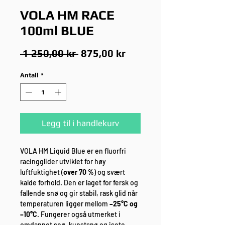
VOLA HM RACE
100ml BLUE
Vanlig
Salgspris
 1 250,00 kr 
875,00 kr
pris
Antall
*
Legg til i handlekurv
VOLA HM Liquid Blue er en fluorfri
racingglider utviklet for høy
luftfuktighet (
over 70 %
) og svært
kalde forhold. Den er laget for fersk og
fallende snø og gir stabil, rask glid når
temperaturen ligger mellom
–25°C og
–10°C
. Fungerer også utmerket i
omdannet snø, kunstsnø og isete