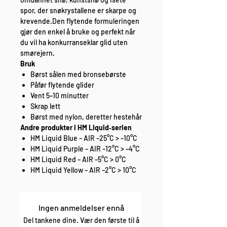
spor, der snøkrystallene er skarpe og
krevende.Den flytende formuleringen
gjør den enkel å bruke og perfekt når
du vil ha konkurranseklar glid uten
smørejern.
Bruk
Børst sålen med bronsebørste
Påfør flytende glider
Vent 5–10 minutter
Skrap lett
Børst med nylon, deretter hestehår
Andre produkter i HM Liquid‑serien
HM Liquid Blue – AIR –25°C > –10°C
HM Liquid Purple – AIR –12°C > –4°C
HM Liquid Red – AIR –5°C > 0°C
HM Liquid Yellow – AIR –2°C > 10°C
Ingen anmeldelser ennå
Del tankene dine. Vær den første til å