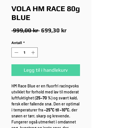
VOLA HM RACE 80g
BLUE
Vanlig
Salgspris
 999,00 kr 
699,30 kr
pris
Antall
*
Legg til i handlekurv
HM Race Blue er en fluorfri racingvoks
utviklet for forhold med lav til moderat
luftfuktighet (
25–70 %
) og svært kald,
fersk eller fallende snø. Den er optimal
i temperaturer fra
–25°C til –10°C
, der
snøen er tørr, skarp og krevende.
Fungerer også utmerket i omdannet
snø, kunstsnø og isete spor, der