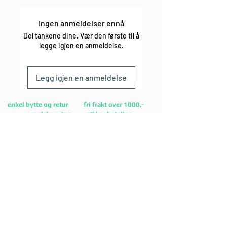
Ingen anmeldelser ennå
Del tankene dine. Vær den første til å
legge igjen en anmeldelse.
Legg igjen en anmeldelse
enkel bytte og retur fri frakt over 1000,-
rask levering sikker betaling
Lurer du på noe?
Kontakt oss på
E-post:
post@mostsports.no
eller på
facebooksiden
vår
Finn kontaktskjema
her