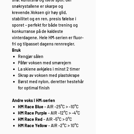
snøkrystallene er skarpe og
krevende.Voksen gir høy glid,
stabilitet og en ren, presis følelse i
sporet – perfekt for både trening og
konkurranse på de kaldeste
vinterdagene. Hele HM‑serien er fluor­
fri og tilpasset dagens rennregler.
Bruk
Rengjør sålen
Påfør voksen med smørejern
La skiene avkjøles i minst 2 timer
Skrap av voksen med plastskrape
Børst med nylon, deretter hestehår
for optimal finish
Andre voks i HM‑serien
HM Race Blue
– AIR –25°C > –10°C
HM Race Purple
– AIR –12°C > –4°C
HM Race Red
– AIR –5°C > 0°C
HM Race Yellow
– AIR –2°C > 10°C