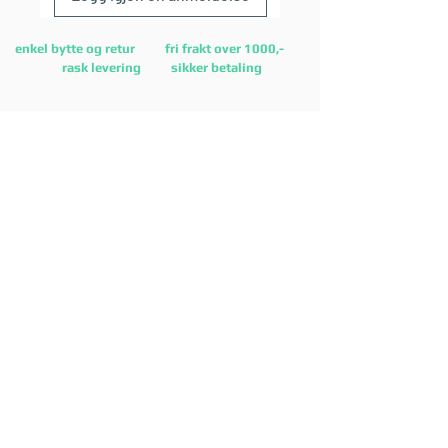
enkel bytte og retur fri frakt over 1000,-
rask levering sikker betaling
Lurer du på noe?
Kontakt oss på
E-post:
post@mostsports.no
eller på
facebooksiden
vår
Finn kontaktskjema
her