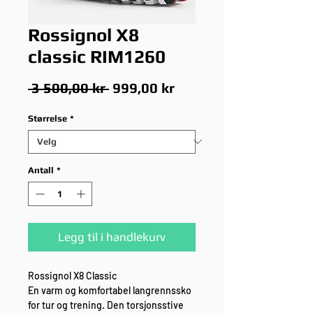
Rossignol X8
classic RIM1260
Vanlig
Salgspris
 3 500,00 kr 
999,00 kr
pris
Størrelse
*
Antall
*
Legg til i handlekurv
Rossignol X8 Classic
En varm og komfortabel langrennssko
for tur og trening. Den torsjonsstive